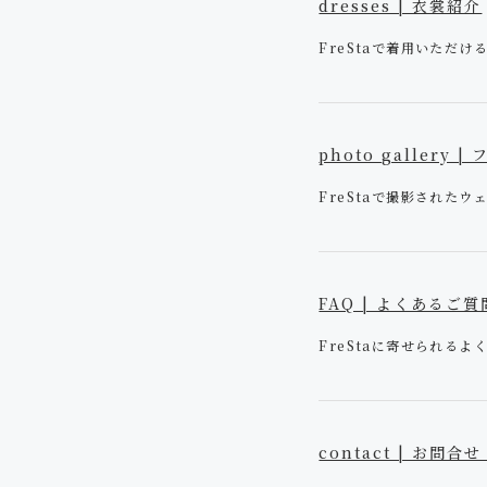
dresses | 衣裳紹介
FreStaで着用いただ
photo gallery
FreStaで撮影された
FAQ | よくあるご質
FreStaに寄せられる
contact | お